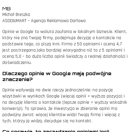
MB
Michał Breszka
ASODIUMART – Agencja Reklamowa Darłowo
Opinie w Google to waluta zaufania w lokalnym biznesie. Klient,
który nie zna Twojej firmy, podejmuje decyzję o kontakcie na
podstawie tego, co piszą inni. Firma z 50 opiniami i oceną 4,7
jest postrzegana jako bardziej wiarygodna niż ta z 5 opiniami i
oceną 5,0 – bo duża liczba opinii świadczy o realnej działalności i
doświadczeniu.
Dlaczego opinie w Google mają podwójne
znaczenie?
Opinie wpływają na dwie rzeczy jednocześnie: na pozycję
wizytówki w wynikach Google (więcej opinii = wyższa pozycja) i
na decyzję klienta o kontakcie (lepsze opinie = wyższy wskaźnik
konwersji). To sprawia, że inwestycja w zbieranie opinii ma
podwójny zwrot: więcej klientów widzi Twoją firmę i więcej z
tych, którzy ją widzą, decyduje się na kontakt.
Co sprawia, że zarządzanie opiniami jest