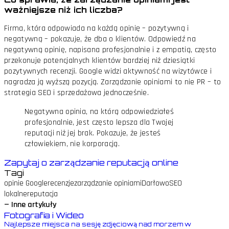
ważniejsze niż ich liczba?
Firma, która odpowiada na każdą opinię – pozytywną i
negatywną – pokazuje, że dba o klientów. Odpowiedź na
negatywną opinię, napisana profesjonalnie i z empatią, często
przekonuje potencjalnych klientów bardziej niż dziesiątki
pozytywnych recenzji. Google widzi aktywność na wizytówce i
nagradza ją wyższą pozycją. Zarządzanie opiniami to nie PR – to
strategia SEO i sprzedażowa jednocześnie.
Negatywna opinia, na którą odpowiedziałeś
profesjonalnie, jest często lepsza dla Twojej
reputacji niż jej brak. Pokazuje, że jesteś
człowiekiem, nie korporacją.
Zapytaj o zarządzanie reputacją online
Tagi
opinie Google
recenzje
zarządzanie opiniami
Darłowo
SEO
lokalne
reputacja
— Inne artykuły
Fotografia i Wideo
Najlepsze miejsca na sesję zdjęciową nad morzem w