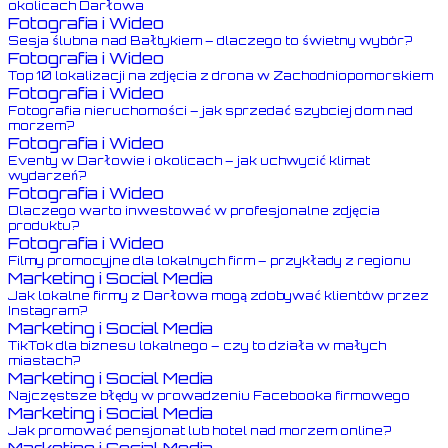
okolicach Darłowa
Fotografia i Wideo
Sesja ślubna nad Bałtykiem – dlaczego to świetny wybór?
Fotografia i Wideo
Top 10 lokalizacji na zdjęcia z drona w Zachodniopomorskiem
Fotografia i Wideo
Fotografia nieruchomości – jak sprzedać szybciej dom nad
morzem?
Fotografia i Wideo
Eventy w Darłowie i okolicach – jak uchwycić klimat
wydarzeń?
Fotografia i Wideo
Dlaczego warto inwestować w profesjonalne zdjęcia
produktu?
Fotografia i Wideo
Filmy promocyjne dla lokalnych firm – przykłady z regionu
Marketing i Social Media
Jak lokalne firmy z Darłowa mogą zdobywać klientów przez
Instagram?
Marketing i Social Media
TikTok dla biznesu lokalnego – czy to działa w małych
miastach?
Marketing i Social Media
Najczęstsze błędy w prowadzeniu Facebooka firmowego
Marketing i Social Media
Jak promować pensjonat lub hotel nad morzem online?
Marketing i Social Media