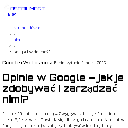
ASODIUMART
← Blog
Strona główna
›
Blog
›
Google i Widoczność
Google i Widoczność
5 min
czytania
11 marca 2026
Opinie w Google – jak je
zdobywać i zarządzać
nimi?
Firma z 50 opiniami i oceną 4,7 wygrywa z firmą z 5 opiniami i
oceną 5,0 – zawsze. Dowiedz się, dlaczego liczba i jakość opinii w
Google to jeden z najważniejszych aktywów lokalnej firmy.