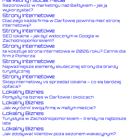
Sezonowość w marketingu nad Bałtykiem – jak ją
wykorzystać?
Strony Internetowe
Dlaczego każda firma w Darłowie powinna mieć stronę
internetową?
Strony Internetowe
SEO lokalne – jak być widocznym w Google w
Zachodniopomorskiem?
Strony Internetowe
Ile kosztuje strona internetowa w 2026 roku? Cennik dla
firm z Pomorza
Strony Internetowe
Najważniejsze elementy skutecznej strony dla branży
turystycznej
Strony Internetowe
Sklep internetowy vs sprzedaż lokalna – co się bardziej
opłaca?
Lokalny Biznes
Pomysły na biznes w Darłowie i okolicach
Lokalny Biznes
Jak wyróżnić swoją firmę w małym mieście?
Lokalny Biznes
Turystyka w Zachodniopomorskiem – trendy na najbliższe
lata
Lokalny Biznes
Jak zdobywać klientów poza sezonem wakacyjnym?