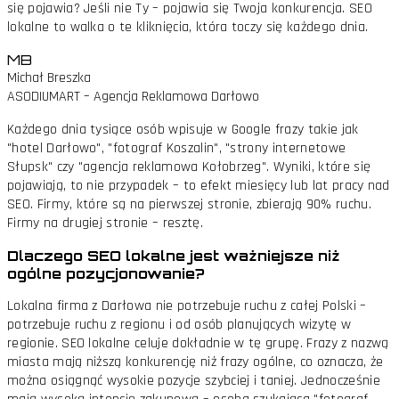
się pojawia? Jeśli nie Ty – pojawia się Twoja konkurencja. SEO
lokalne to walka o te kliknięcia, która toczy się każdego dnia.
MB
Michał Breszka
ASODIUMART – Agencja Reklamowa Darłowo
Każdego dnia tysiące osób wpisuje w Google frazy takie jak
"hotel Darłowo", "fotograf Koszalin", "strony internetowe
Słupsk" czy "agencja reklamowa Kołobrzeg". Wyniki, które się
pojawiają, to nie przypadek – to efekt miesięcy lub lat pracy nad
SEO. Firmy, które są na pierwszej stronie, zbierają 90% ruchu.
Firmy na drugiej stronie – resztę.
Dlaczego SEO lokalne jest ważniejsze niż
ogólne pozycjonowanie?
Lokalna firma z Darłowa nie potrzebuje ruchu z całej Polski –
potrzebuje ruchu z regionu i od osób planujących wizytę w
regionie. SEO lokalne celuje dokładnie w tę grupę. Frazy z nazwą
miasta mają niższą konkurencję niż frazy ogólne, co oznacza, że
można osiągnąć wysokie pozycje szybciej i taniej. Jednocześnie