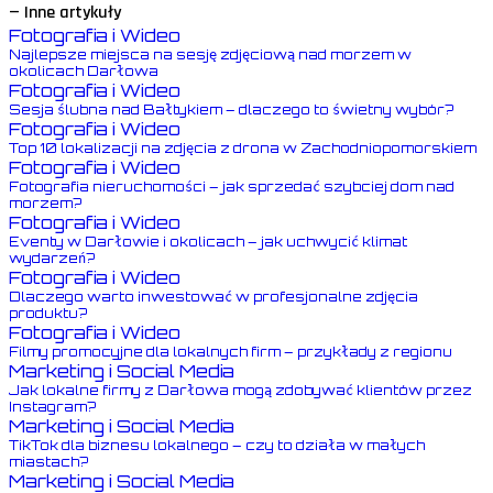
— Inne artykuły
Fotografia i Wideo
Najlepsze miejsca na sesję zdjęciową nad morzem w
okolicach Darłowa
Fotografia i Wideo
Sesja ślubna nad Bałtykiem – dlaczego to świetny wybór?
Fotografia i Wideo
Top 10 lokalizacji na zdjęcia z drona w Zachodniopomorskiem
Fotografia i Wideo
Fotografia nieruchomości – jak sprzedać szybciej dom nad
morzem?
Fotografia i Wideo
Eventy w Darłowie i okolicach – jak uchwycić klimat
wydarzeń?
Fotografia i Wideo
Dlaczego warto inwestować w profesjonalne zdjęcia
produktu?
Fotografia i Wideo
Filmy promocyjne dla lokalnych firm – przykłady z regionu
Marketing i Social Media
Jak lokalne firmy z Darłowa mogą zdobywać klientów przez
Instagram?
Marketing i Social Media
TikTok dla biznesu lokalnego – czy to działa w małych
miastach?
Marketing i Social Media