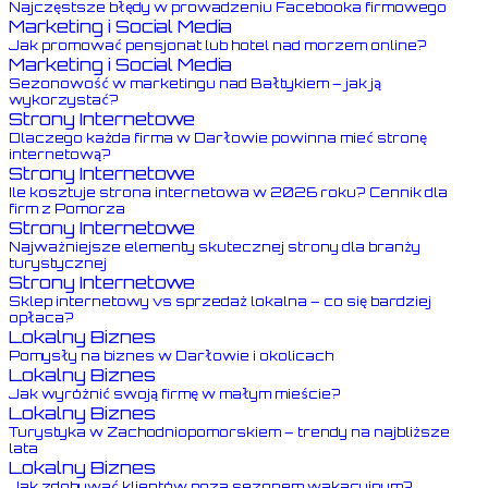
Najczęstsze błędy w prowadzeniu Facebooka firmowego
Marketing i Social Media
Jak promować pensjonat lub hotel nad morzem online?
Marketing i Social Media
Sezonowość w marketingu nad Bałtykiem – jak ją
wykorzystać?
Strony Internetowe
Dlaczego każda firma w Darłowie powinna mieć stronę
internetową?
Strony Internetowe
Ile kosztuje strona internetowa w 2026 roku? Cennik dla
firm z Pomorza
Strony Internetowe
Najważniejsze elementy skutecznej strony dla branży
turystycznej
Strony Internetowe
Sklep internetowy vs sprzedaż lokalna – co się bardziej
opłaca?
Lokalny Biznes
Pomysły na biznes w Darłowie i okolicach
Lokalny Biznes
Jak wyróżnić swoją firmę w małym mieście?
Lokalny Biznes
Turystyka w Zachodniopomorskiem – trendy na najbliższe
lata
Lokalny Biznes
Jak zdobywać klientów poza sezonem wakacyjnym?