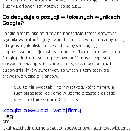
mają wysoką intencję zakupową – osoba szukająca "fotograf
ślubny Darłowo" jest gotowa do zakupu.
Co decyduje o pozycji w lokalnych wynikach
Google?
Google ocenia lokalne firmy na podstawie trzech głównych
czynników: trafności (czy Twoja firma odpowiada na zapytanie),
odległości (jak blisko jesteś od osoby szukającej) i
rozpoznawalności (jak wiarygodna jest Twoja firma w oczach
Google). Na trafność i rozpoznawalność masz bezpośredni
wpływ poprzez optymalizację strony, wizytówki Google i
budowanie linków zwrotnych. To właśnie tam toczy się
prawdziwa walka o klientów.
SEO to nie wydatek – to inwestycja, która generuje
ruch przez lata. Reklama w Google przestaje działać,
gdy przestajesz płacić. SEO – nie.
Zapytaj o SEO dla Twojej firmy
Tagi
SEO
lokalne
Zachodniopomorskie
Google
pozycjonowanie
Darłowo
widocznoś