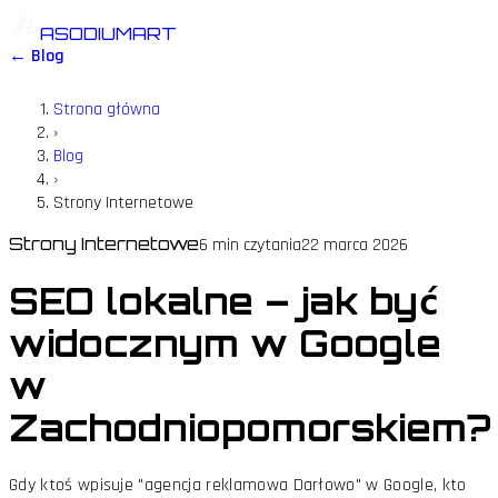
ASODIUMART
← Blog
Strona główna
›
Blog
›
Strony Internetowe
Strony Internetowe
6 min
czytania
22 marca 2026
SEO lokalne – jak być
widocznym w Google
w
Zachodniopomorskiem?
Gdy ktoś wpisuje "agencja reklamowa Darłowo" w Google, kto